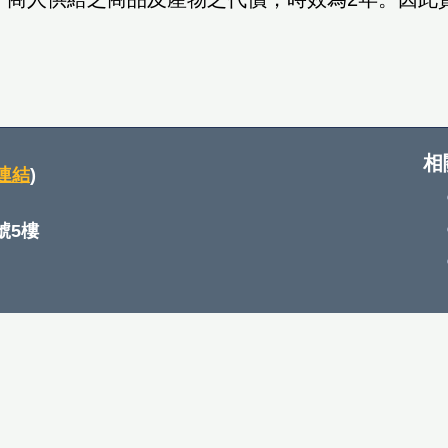
相
連結
)
號5樓