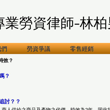
專業勞資律師-林柏
我們
勞資爭議
零售經銷
時效？
嗎？
追討？？
，商人
供給之商品及產物之代價，時效為2年
。因此