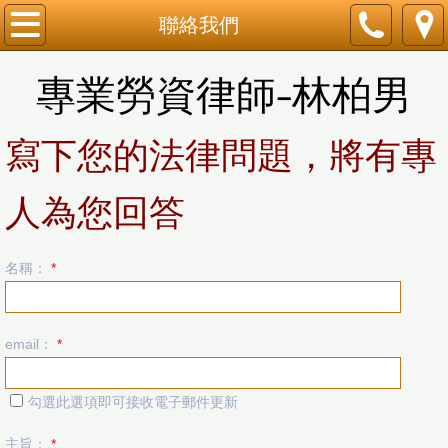
關於我們
聯絡我們
勞資爭議
專業勞資律師-林柏男
勞資調解
寫下您的法律問題，將有專
勞健保怎麼保？
人為您回答
就業保險
名稱：
*
試用期
高薪低報
email：
*
職業災害
勾選此選項即可接收電子郵件更新
被迫簽自願離職
主旨：
*