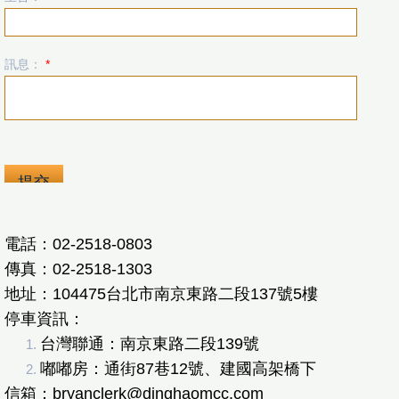
非法資遣
訊息：
*
資遣費計算
勞工請假規定
退休金
零售經銷
電話：02-2518-0803
貨款時效
傳真：02-2518-1303
地址：104475台北市南京東路二段137號5樓
聯絡我們
停車資訊：
台灣聯通：南京東路二段139號
嘟嘟房：通街87巷12號、建國高架橋下
​信箱：bryanclerk@dinghaomcc.com